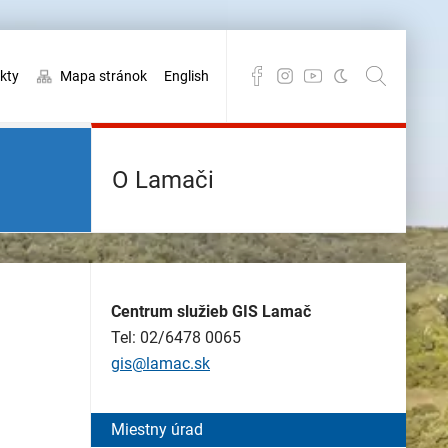
kty
Mapa stránok
English
O Lamači
Centrum služieb GIS Lamač
Tel: 02/6478 0065
gis@lamac.sk
Miestny úrad