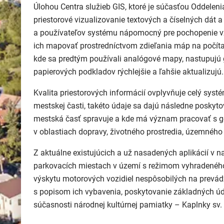
Úlohou Centra služieb GIS, ktoré je súčasťou Oddelenia
priestorové vizualizovanie textových a číselných dát
a používateľov systému nápomocný pre pochopenie vzť
ich mapovať prostredníctvom zdieľania máp na počíta
kde sa predtým používali analógové mapy, nastupujú g
papierových podkladov rýchlejšie a ľahšie aktualizujú.
Kvalita priestorových informácií ovplyvňuje celý sys
mestskej časti, takéto údaje sa dajú následne poskyto
mestská časť spravuje a kde má význam pracovať s 
v oblastiach dopravy, životného prostredia, územného 
Z aktuálne existujúcich a už nasadených aplikácií v 
parkovacích miestach v území s režimom vyhradeného p
výskytu motorových vozidiel nespôsobilých na prevádz
s popisom ich vybavenia, poskytovanie základných úd
súčasnosti národnej kultúrnej pamiatky – Kaplnky sv