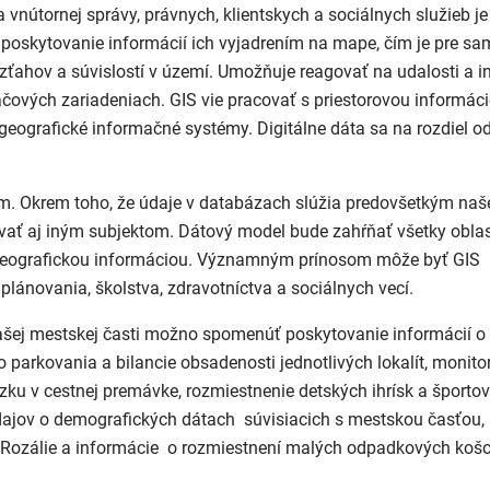
 vnútornej správy, právnych, klientskych a sociálnych služieb je
 a poskytovanie informácií ich vyjadrením na mape, čím je pre s
ahov a súvislostí v území. Umožňuje reagovať na udalosti a in
čových zariadeniach. GIS vie pracovať s priestorovou informác
eografické informačné systémy. Digitálne dáta sa na rozdiel o
tém. Okrem toho, že údaje v databázach slúžia predovšetkým naš
vať aj iným subjektom. Dátový model bude zahŕňať všetky oblast
geografickou informáciou. Významným prínosom môže byť GIS
plánovania, školstva, zdravotníctva a sociálnych vecí.
našej mestskej časti možno spomenúť poskytovanie informácií o
arkovania a bilancie obsadenosti jednotlivých lokalít, monito
ku v cestnej premávke, rozmiestnenie detských ihrísk a športov
ajov o demografických dátach súvisiacich s mestskou časťou, h
. Rozálie a informácie o rozmiestnení malých odpadkových košo