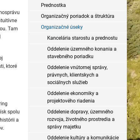
Prednostka
amosprávu
Organizačný poriadok a štruktúra
tuitívne
Organizačné úseky
iou. Tam
d
Kancelária starostu a prednostu
Oddelenie územného konania a
stavebného poriadku
ej
i, ktoré
Oddelenie vnútornej správy,
právnych, klientskych a
sociálnych služieb
Oddelenie ekonomiky a
projektového riadenia
ring
ísk spolu
Oddelenie dopravy, územného
rozvoja, životného prostredia a
istórii a
správy majetku
v.
Oddelenie kultúry a komunikácie